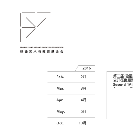
2016
第二届“微征集
Feb.
2月
公开征集展
Second “Mi
Mar.
3月
Curatorial”
for Applica
Apr.
4月
May.
5月
Oct.
10月